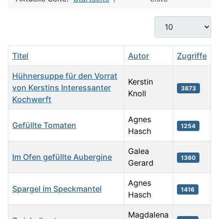
Anzeige #
Titel
Autor
Zugriffe
Hühnersuppe für den Vorrat
Kerstin
von Kerstins Interessanter
3873
Knoll
Kochwerft
Agnes
Gefüllte Tomaten
1254
Hasch
Galea
Im Ofen gefüllte Aubergine
1360
Gerard
Agnes
Spargel im Speckmantel
1416
Hasch
Magdalena