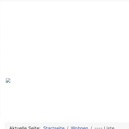
Startseite
Seniorenvertretung
Der Alltag
Aktive Senioren
Ich mache mit
Kontakt
Interessante Links
Termine
Aktuelle Seite:
Startseite
Wohnen
---- Liste