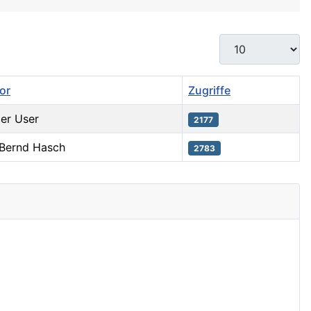
Anzeige #
or
Zugriffe
er User
2177
 Bernd Hasch
2783