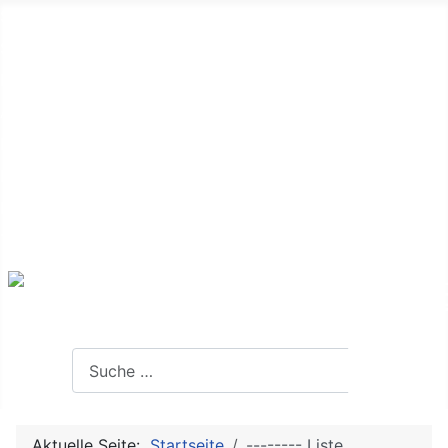
Startseite
Seniorenvertretung
Der Alltag
Aktive Senioren
Ich mache mit
Kontakt
Interessante Links
Termine
Suchen
Suchen
Aktuelle Seite:
Startseite
-------- Liste